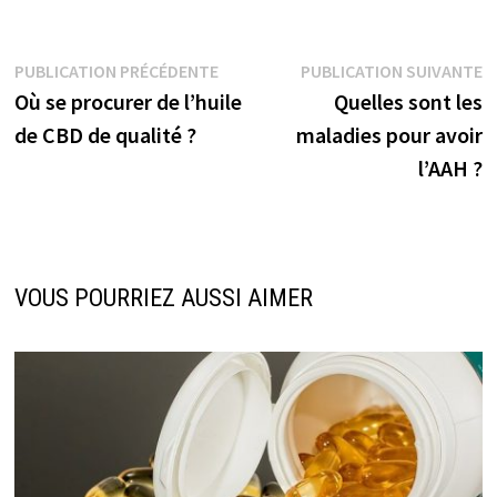
Navigation
Publication
P
PUBLICATION PRÉCÉDENTE
PUBLICATION SUIVANTE
précédente :
s
Où se procurer de l’huile
Quelles sont les
de
de CBD de qualité ?
maladies pour avoir
l’article
l’AAH ?
VOUS POURRIEZ AUSSI AIMER