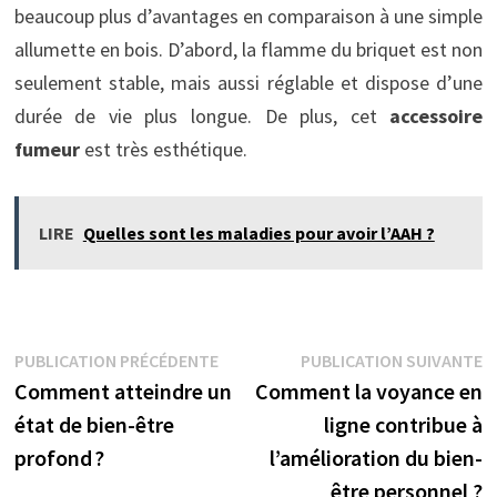
beaucoup plus d’avantages en comparaison à une simple
allumette en bois. D’abord, la flamme du briquet est non
seulement stable, mais aussi réglable et dispose d’une
durée de vie plus longue. De plus, cet
accessoire
fumeur
est très esthétique.
LIRE
Quelles sont les maladies pour avoir l’AAH ?
Navigation
Publication
P
PUBLICATION PRÉCÉDENTE
PUBLICATION SUIVANTE
précédente :
s
Comment atteindre un
Comment la voyance en
de
état de bien-être
ligne contribue à
l’article
profond ?
l’amélioration du bien-
être personnel ?